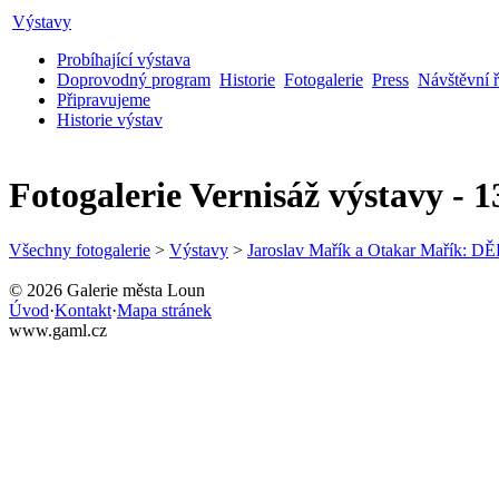
Výstavy
Probíhající výstava
Doprovodný program
Historie
Fotogalerie
Press
Návštěvní 
Připravujeme
Historie výstav
Fotogalerie
Vernisáž výstavy - 1
Všechny fotogalerie
>
Výstavy
>
Jaroslav Mařík a Otakar Mařík: 
© 2026 Galerie města Loun
Úvod
·
Kontakt
·
Mapa stránek
www.gaml.cz