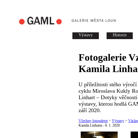
Výstavy
Historie
Fotogalerie
V
Kamila Linhar
U příležitosti stého výro
cyklu Miroslava Kukly Ro
Linhart – Dotyky věčnosti 
výstavy, kterou hodlá GA
září 2020.
Všechny fotogalerie
>
Výstavy
>
Václ
Kamila Linharta - 8. 1. 2020